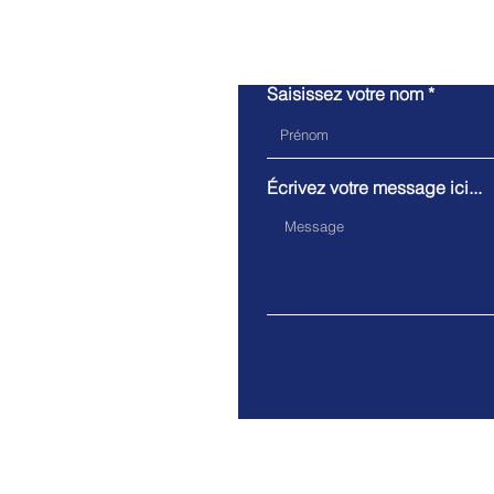
Saisissez votre nom
Écrivez votre message ici...
Adresse : 74 Avenue Louis 
31670 Labège.