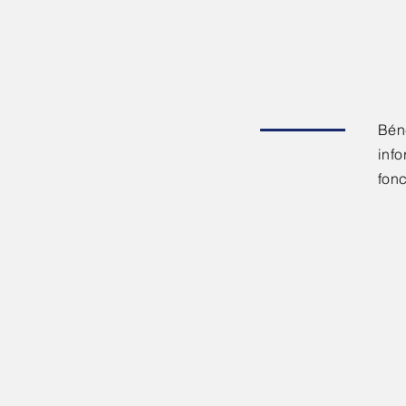
Bén
info
fon